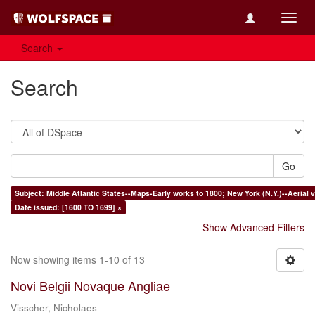
Toggl
navig
Search
Search
Go
Subject: Middle Atlantic States--Maps-Early works to 1800; New York (N.Y.)--Aerial
Date issued: [1600 TO 1699] ×
Show Advanced Filters
Now showing items 1-10 of 13
Novi Belgii Novaque Angliae
Visscher, Nicholaes